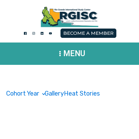
BECOME A MEMBER
MENU
Cohort Year
Gallery
Heat Stories