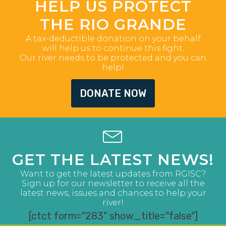
HELP US PROTECT
THE RIO GRANDE
A tax-deductible donation on your behalf
will help us to continue this fight.
Our river needs to be protected and you can
help!
DONATE NOW
GET THE LATEST NEWS!
Want to get the latest updates from RGISC?
Sign up for our newsletter to receive all the
latest news, issues and chances to help your
river!
[ctct form="283" show_title="false"]